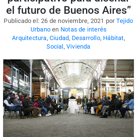
el futuro de Buenos Aires”
Publicado el: 26 de noviembre, 2021
por
Tejido
Urbano
en
Notas de interés
Arquitectura
,
Ciudad
,
Desarrollo
,
Hábitat
,
Social
,
Vivienda