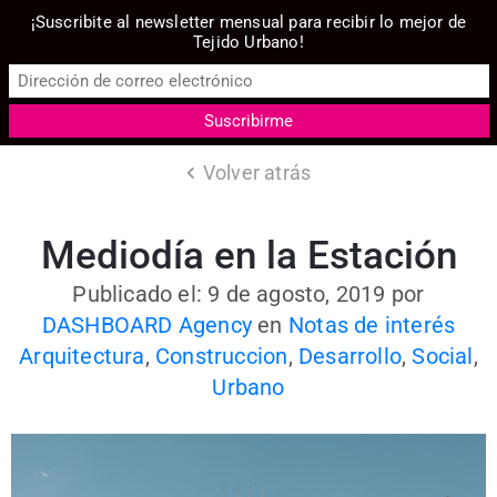
¡Suscribite al newsletter mensual para recibir lo mejor de
Tejido Urbano!
Volver atrás
Mediodía en la Estación
Publicado el: 9 de agosto, 2019
por
DASHBOARD Agency
en
Notas de interés
Arquitectura
,
Construccion
,
Desarrollo
,
Social
,
Urbano