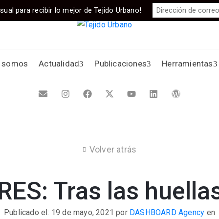
sual para recibir lo mejor de Tejido Urbano!
s somos
Actualidad
Publicaciones
Herramientas
Volver atrás
S: Tras las huellas
Publicado el: 19 de mayo, 2021
por
DASHBOARD Agency
en