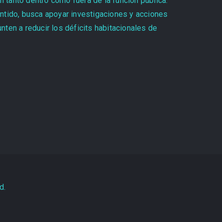
 tanto dentro como fuera de la función pública.
entido, busca apoyar investigaciones y acciones
ten a reducir los déficits habitacionales de
d.