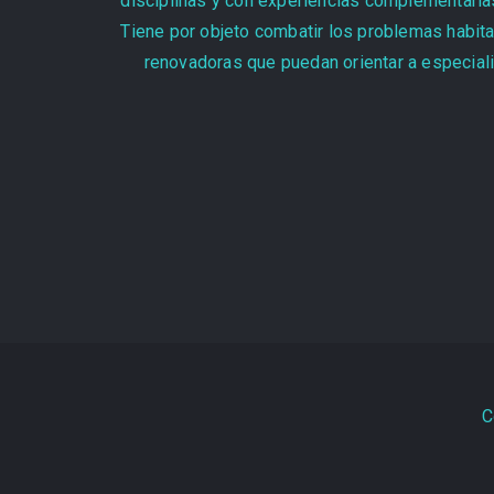
disciplinas y con experiencias complementarias
Tiene por objeto combatir los problemas habita
renovadoras que puedan orientar a especiali
C