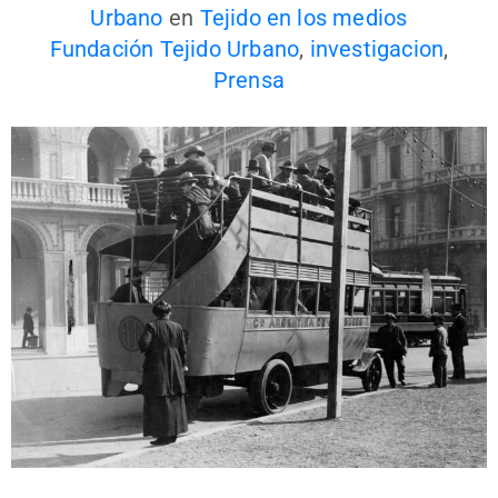
Urbano
en
Tejido en los medios
Fundación Tejido Urbano
,
investigacion
,
Prensa