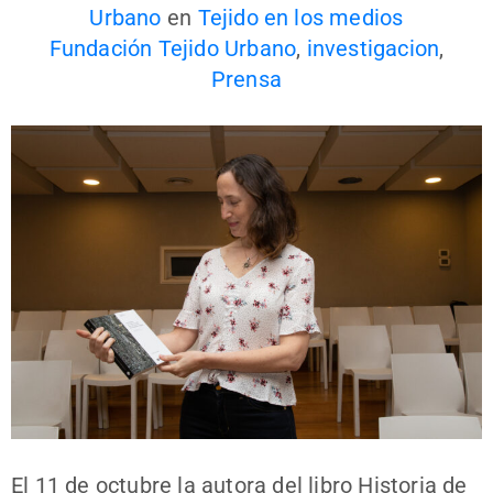
Urbano
en
Tejido en los medios
Fundación Tejido Urbano
,
investigacion
,
Prensa
El 11 de octubre la autora del libro Historia de