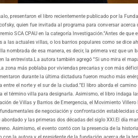
o, presentaron el libro recientemente publicado por la Fundaci
cofsky, quien fue invitada al programa para conversar acerca d
Premio SCA CPAU en la categoría Investigación.”Antes de que exi
 a las actuales villas, o los barrios populares como se dice aho
villa nombrada de esa manera, es decir, la primera vez que un b
en la entrevista.La autora también agregó “Si uno mira el mapa
. La zona más poblaba por viviendas precarias y con más défici
ementaron durante la última dictadura fueron mucho más enérgi
 entre el norte y el sur de la ciudad.”El libro aborda el camin
el término villa para designarla. Asimismo, el libro indaga la
ación de Villas y Barrios de Emergencia, el Movimiento Viller
fundamentales de negociación y confrontación establecidas co
 abordado y las primeras dos décadas del siglo XXI.El día mar
eno. Asimismo, el evento contó con la presencia de la histori
 con la autora y el presidente de la fundación acerca de la tem