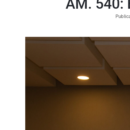
AM. 540: 
Public