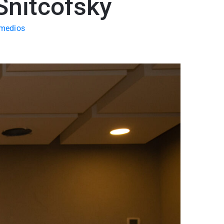
Snitcofsky
 medios