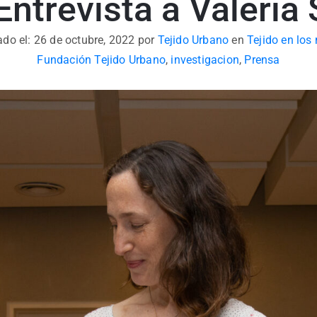
Entrevista a Valeria 
ado el: 26 de octubre, 2022
por
Tejido Urbano
en
Tejido en los
Fundación Tejido Urbano
,
investigacion
,
Prensa