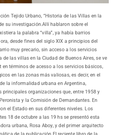
ón Tejido Urbano, “Historia de las Villas en la
e su investigación.Allí hablaron sobre el
stiera la palabra “villa”, ya había barrios
ra, desde fines del siglo XIX a principios del
arrio muy precario, sin acceso a los servicios
 de las villas en la Ciudad de Buenos Aires, se ve
t en términos de acesso a los servicios básicos,
cos en las zonas más valiosas, es decir, en el
o de la informalidad urbana en Argentina,
s principales organizaciones que, entre 1958 y
o Peronista y la Comisión de Demandantes. En
n el Estado en sus diferentes niveles. Los
tes 18 de octubre a las 19 hs se presentó esta
adora urbana, Rosa Aboy, y del primer arquitecto
ática de la publicación.El reciente libro de la