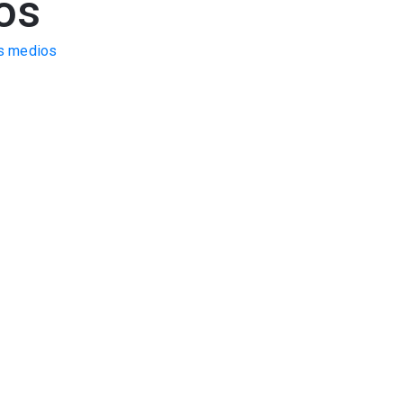
os
os medios