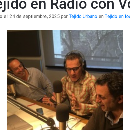
ejido en Radio con V
o el: 24 de septiembre, 2025
por
Tejido Urbano
en
Tejido en l