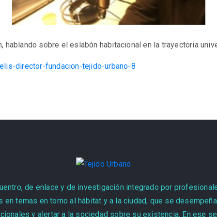
, hablando sobre el eslabón habitacional en la trayectoria unive
elis-director-fundacion-tejido-urbano-8
entro, de enlace y de investigación integrado por profesional
 en temas en torno al hábitat y a la ciudad, que se desempeñan
cionales y alertar a la sociedad sobre su existencia. En ese s